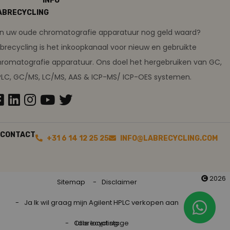
INFO
ABRECYCLING
ijn uw oude chromatografie apparatuur nog geld waard?
brecycling is het inkoopkanaal voor nieuw en gebruikte
romatografie apparatuur. Ons doel het hergebruiken van GC,
PLC, GC/MS, LC/MS, AAS & ICP-MS/ ICP-OES systemen.
CONTACT
+31 6 14 12 25 25
INFO@LABRECYCLING.COM
2026
Sitemap
Disclaimer
Ja Ik wil graag mijn Agilent HPLC verkopen aan
Ollie loopt stage
Labrecycling