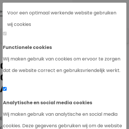
Voor een optimaal werkende website gebruiken
wij cookies
Functionele cookies
Labrecycling
Wij maken gebruik van cookies om ervoor te zorgen
GEBRUIKTE
dat de website correct en gebruiksvriendelijk werkt.
CHROMATOGRAFIE
APPARATUUR
Analytische en social media cookies
Wij maken gebruik van analytische en social media
Een laboratorium kan ervoor kiezen om nieuw
cookies. Deze gegevens gebruiken wij om de website
chromatografie apparatuur aan te schaffen. Deze zijn