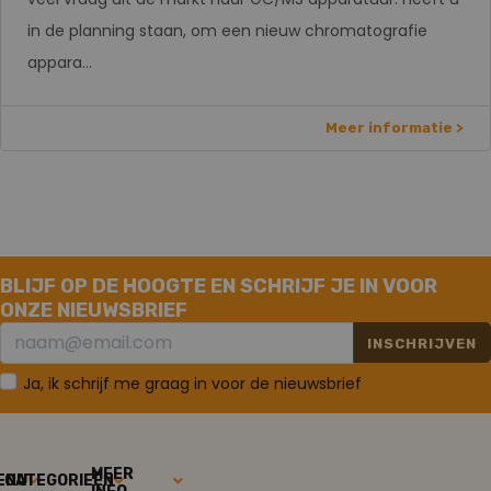
in de planning staan, om een nieuw chromatografie
appara...
Meer informatie >
BLIJF OP DE HOOGTE EN SCHRIJF JE IN VOOR
ONZE NIEUWSBRIEF
INSCHRIJVEN
Ja, ik schrijf me graag in voor de nieuwsbrief
MEER
ENU
CATEGORIEËN